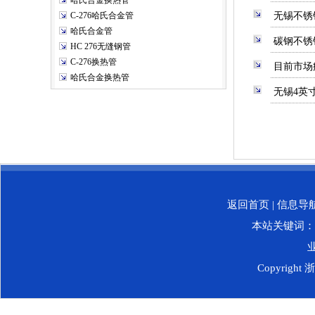
哈氏合金换热管
C-276哈氏合金管
无锡不锈
哈氏合金管
碳钢不锈
HC 276无缝钢管
C-276换热管
目前市场
哈氏合金换热管
无锡4英
返回首页
|
信息导
本站关键词：
业
Copyri