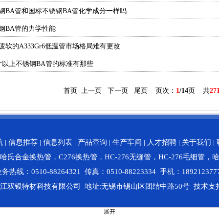
钢BA管和国标不锈钢BA管化学成分一样吗
钢BA管的力学性能
疲软的A333Gr6低温管市场格局难有更改
寸以上不锈钢BA管的标准有那些
首页 上一页
下一页
尾页
页次：
1
/14
页 共
27
航
|
信息推荐
|
信息列表
|
产品查询
|
生产车间
|
人才招聘
|
关于我们
|
哈氏合金换热管
，
C276换热管
，
HC-276无缝管
，
HC-276毛细管
，
务热线：0510-88264321 传真：0510-88223334 手机：189212377
ght 浙江双银特材科技有限公司 地址:无锡市锡山区团结中路50号
技术
支
展开