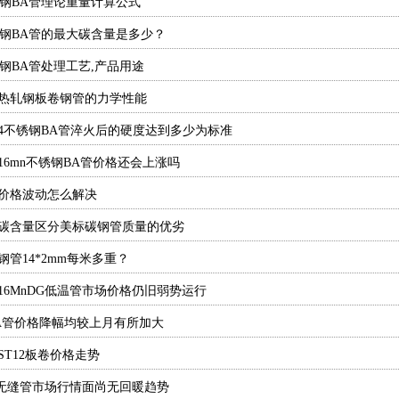
不锈钢BA管理论重量计算公式
不锈钢BA管的最大碳含量是多少？
锈钢BA管处理工艺,产品用途
热轧钢板卷钢管的力学性能
304不锈钢BA管淬火后的硬度达到多少为标准
16mn不锈钢BA管价格还会上涨吗
价格波动怎么解决
碳含量区分美标碳钢管质量的优劣
钢管14*2mm每米多重？
16MnDG低温管市场价格仍旧弱势运行
A管价格降幅均较上月有所加大
ST12板卷价格走势
cr无缝管市场行情面尚无回暖趋势