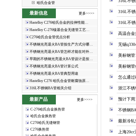
316L
哈氏合金管
316L
最新信息
更多>>>>
Hastelloy C276哈氏合金的拉伸性能…
316L不
Hastelloy C-276镍基合金无缝管工艺…
高温合金
C276哈氏合金管优点分析
不锈钢光亮退火BA管按生产方式分哪…
无锡q3
不锈钢光亮退火BA管怎样才能在对外…
美标钢管
早期的不锈钢光亮退火BA管设计是按…
不锈钢光亮退火BA管计算公式
美标钢管
不锈钢光亮退火BA管典型用途
怎么通过
Hastelloy C276 哈氏合金管耐腐蚀原…
316L不锈钢BA管相关介绍
浙江不锈
最新产品
预计下周
更多>>>>
C-276哈氏合金换热管
不锈钢B
哈氏合金换热管
最新冷轧
C276哈氏无缝钢管
C276换热管
上海20