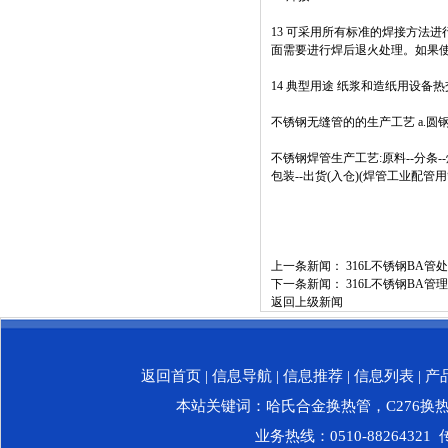
13 可采用所有标准的焊接方法进
面需要进行焊后退火处理。如果使
14 典型用途 纸浆和造纸用设
不锈钢无缝管的的生产工艺 a.圆钢准备;b
不锈钢焊管生产工艺:原料--分条--焊接
包装--出货(入仓)(焊管工业配管用
上一条新闻：
316L不锈钢BA管
下一条新闻：
316L不锈钢BA
返回上级新闻
返回首页
|
信息导航
|
信息推荐
|
信息列表
|
产
本站关键词：
哈氏合金换热管
，
C276换
业务热线：0510-88264321 传