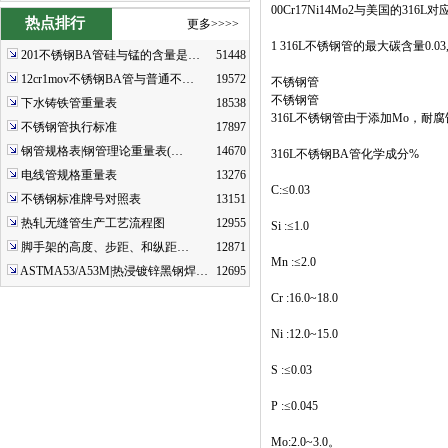
00Cr17Ni14Mo2与美国的316L对
热点排行
更多>>>>
1 316L不锈钢管的最大碳含量0
201不锈钢BA管硅与锰的含量是…
51448
12cr1mov不锈钢BA管与普通不…
19572
不锈钢管
不锈钢管
下水铸铁管重量表
18538
316L不锈钢管由于添加Mo，耐腐
不锈钢管执行标准
17897
钢管规格表|钢管理论重量表(…
14670
316L不锈钢BA管化学成分%
电线管规格重量表
13276
C:≤0.03
不锈钢标准牌号对照表
13151
热轧无缝管生产工艺流程图
12955
Si :≤1.0
脚手架的高度、步距、和纵距…
12871
Mn :≤2.0
ASTMA53/A53M|热浸镀锌黑钢焊…
12695
Cr :16.0~18.0
Ni :12.0~15.0
S :≤0.03
P :≤0.045
Mo:2.0~3.0。