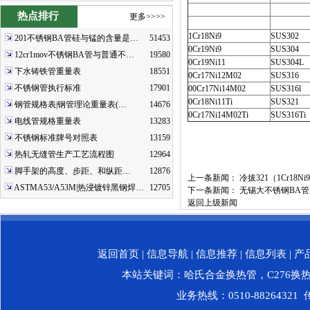
热点排行
更多>>>>
1Cr18Ni9
SUS302
201不锈钢BA管硅与锰的含量是…
51453
0Cr19Ni9
SUS304
12cr1mov不锈钢BA管与普通不…
19580
0Cr19Ni11
SUS304L
下水铸铁管重量表
18551
0Cr17Ni12M02
SUS316
不锈钢管执行标准
17901
00Cr17Ni14M02
SUS316l
0Cr18Ni11Ti
SUS321
钢管规格表|钢管理论重量表(…
14676
0Cr17Ni14M02Ti
SUS316Ti
电线管规格重量表
13283
不锈钢标准牌号对照表
13159
热轧无缝管生产工艺流程图
12964
脚手架的高度、步距、和纵距…
12876
上一条新闻：
冷拔321（1Cr18
ASTMA53/A53M|热浸镀锌黑钢焊…
12705
下一条新闻：
无锡大不锈钢BA管
返回上级新闻
返回首页
|
信息导航
|
信息推荐
|
信息列表
|
产
本站关键词：
哈氏合金换热管
，
C276换
业务热线：0510-88264321 传